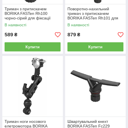
Тримач з притискачем
Поворотно-нахильний
BORIKA FASTen Rh100
тримач з притискачем
чорно-сірий для фіксації
BORIKA FASTen Rh101 для
предметів d від 15 до 50 мм
фіксації предметів d від 15 до
В наявності
В наявності
50 мм
589
879
₴
₴
Купити
Купити
Тримач ноги носового
Швартувальний кнехт
елетромотора BORIKA
BORIKA FASTen Fc229