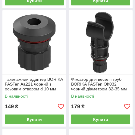
Купити
Купити
Такелажний адаптер BORIKA
Фіксатор для весел і труб
FASTen Aa221 чорний з
BORIKA FASTen Oh032
осьовим отвором d 10 мм
чорний діаметром 32-35 мм
(01.13.006.01.01)
(01.13.005.01.01)
В наявності
В наявності
149
179
₴
₴
Купити
Купити