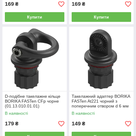
169
169
₴
₴
Купити
Купити
D-подібне такелажне кільце
Такелажний адаптер BORIKA
BORIKA FASTen CFp чорне
FASTen At221 чорний з
(01.13.010.01.01)
поперечним отвором d 6 мм
(01.13.004.01.01)
В наявності
В наявності
179
149
₴
₴