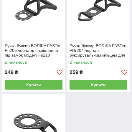
Ручка буксир BORIKA FASTen
Ручка буксир BORIKA FASTen
Ph206 чорна для кріплення
PHr204 чорна з
під замок моделі Fs219
буксирувальним кільцем для
(01.20.006.01.01)
кріплення під замок моделі
В наявності
В наявності
Fs219
249
259
₴
₴
Купити
Купити