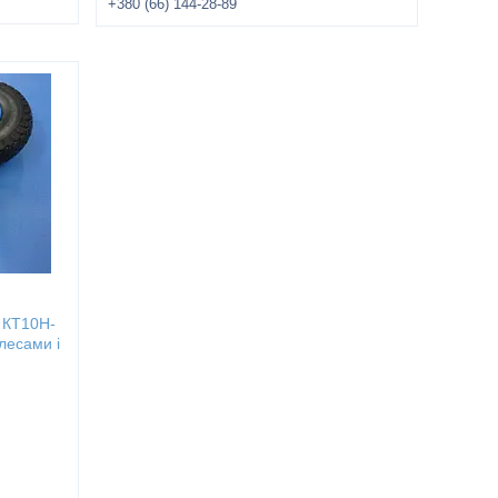
+380 (66) 144-28-89
 КТ10Н-
лесами і