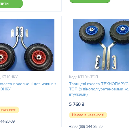
УПИТИ
 КТ10НКУ
КТ10Н-ТОП
колеса подовжені для човнів з
Транцеві колеса ТЕХНОПАРУС
10НКУ
ТОП (з пінополіуретановими ко
втулками)
5 760 ₴
наявності
Немає в наявності
144-28-89
+380 (66) 144-28-89