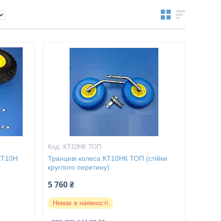
КТ10НК ТОП
 КТ10Н
Транцеві колеса КТ10НК ТОП (стійки
круглого перетину)
5 760 ₴
Немає в наявності