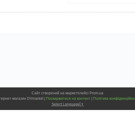
Сайт створений на маркетплейсі
Prom.ua
Інтернет-магазин DVmarket |
Поскаржитися на контент
|
Політика конфіденційно
Select Language
▼