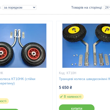
НК
КТ10Н
колеса КТ10НК (стійки
Транцеві колеса швидкознімні
перетину)
5 650 ₴
В наявності
ності
КУПИТИ