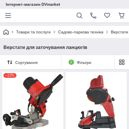
Інтернет-магазин DVmarket
Товари та послуги
Садово-паркова техніка
Верстати
Верстати для заточування ланцюгів
Сортування
0
Фільтри
–13%