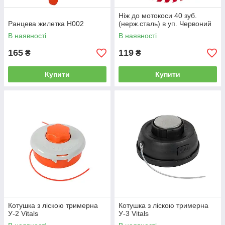
Ніж до мотокоси 40 зуб.
Ранцева жилетка H002
(нерж.сталь) в уп. Червоний
В наявності
В наявності
165
119
₴
₴
Купити
Купити
Котушка з ліскою тримерна
Котушка з ліскою тримерна
У-2 Vitals
У-3 Vitals