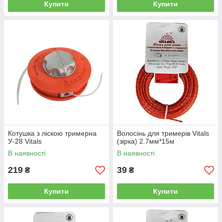
Купити
Купити
Котушка з ліскою тримерна
Волосінь для тримерів Vitals
У-28 Vitals
(зiрка) 2.7мм*15м
В наявності
В наявності
219
39
₴
₴
Купити
Купити