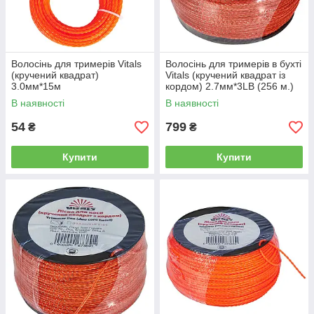
Волосінь для тримерів Vitals
Волосінь для тримерів в бухті
(кручений квадрат)
Vitals (кручений квадрат із
3.0мм*15м
кордом) 2.7мм*3LB (256 м.)
В наявності
В наявності
54
799
₴
₴
Купити
Купити