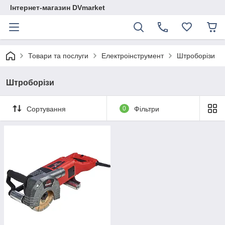
Інтернет-магазин DVmarket
Товари та послуги
Електроінструмент
Штроборізи
Штроборізи
Сортування
0
Фільтри