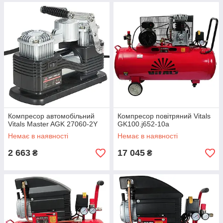
Компресор автомобільний
Компресор повітряний Vitals
Vitals Master AGK 27060-2Y
GK100.j652-10a
Немає в наявності
Немає в наявності
2 663
17 045
₴
₴