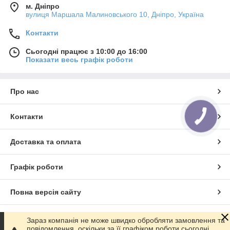
м. Дніпро
вулиця Маршала Малиновського 10, Дніпро, Україна
Контакти
Сьогодні працює з 10:00 до 16:00
Показати весь графік роботи
Про нас
Контакти
Доставка та оплата
Графік роботи
Повна версія сайту
Сайт створено на маркетплейсі
Prom.ua
Зараз компанія не може швидко обробляти замовлення та
повідомлення, оскільки за її графіком роботи сьогодні