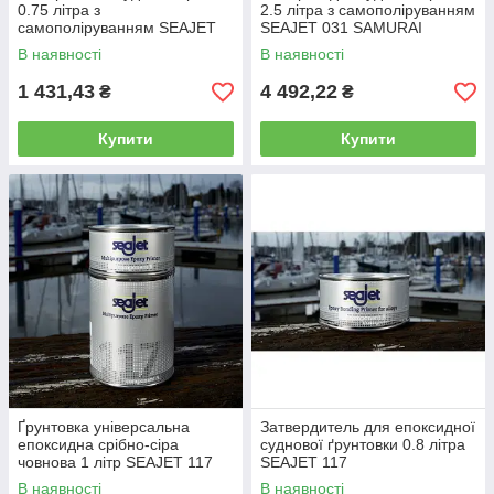
0.75 літра з
2.5 літра з самополіруванням
самополіруванням SEAJET
SEAJET 031 SAMURAI
031 SAMURAI
В наявності
В наявності
1 431,43
4 492,22
₴
₴
Купити
Купити
Ґрунтовка універсальна
Затвердитель для епоксидної
епоксидна срібно-сіра
суднової ґрунтовки 0.8 літра
човнова 1 літр SEAJET 117
SEAJET 117
В наявності
В наявності