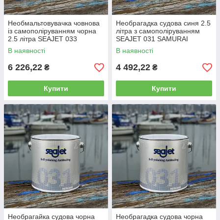
Необмальтовувачка човнова
Необрагадка судова синя 2.5
із самополіруванням чорна
літра з самополіруванням
2.5 літра SEAJET 033
SEAJET 031 SAMURAI
SHOGUN
В наявності
В наявності
6 226,22
4 492,22
₴
₴
Купити
Купити
Необрагайка судова чорна
Необрагадка судова чорна