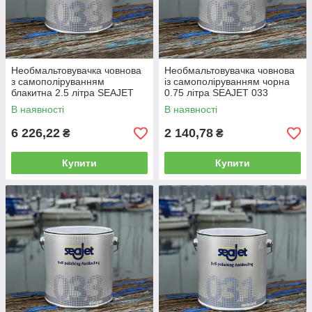
Необмальтовувачка човнова
Необмальтовувачка човнова
з самополіруванням
із самополіруванням чорна
блакитна 2.5 літра SEAJET
0.75 літра SEAJET 033
033 SHOGUN
SHOGUN
В наявності
В наявності
6 226,22
2 140,78
₴
₴
Купити
Купити