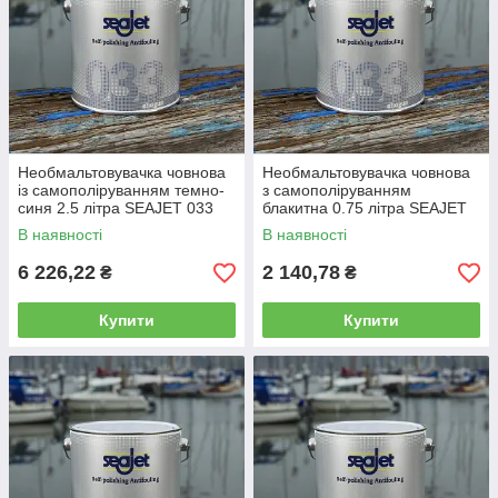
Необмальтовувачка човнова
Необмальтовувачка човнова
із самополіруванням темно-
з самополіруванням
синя 2.5 літра SEAJET 033
блакитна 0.75 літра SEAJET
SHOGUN
033 SHOGUN
В наявності
В наявності
6 226,22
2 140,78
₴
₴
Купити
Купити