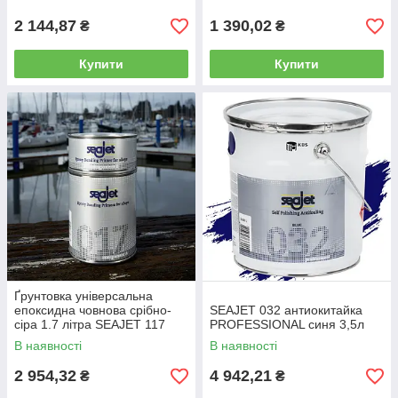
2 144,87
1 390,02
₴
₴
Купити
Купити
Ґрунтовка універсальна
епоксидна човнова срібно-
SEAJET 032 антиокитайка
сіра 1.7 літра SEAJET 117
PROFESSIONAL синя 3,5л
В наявності
В наявності
2 954,32
4 942,21
₴
₴