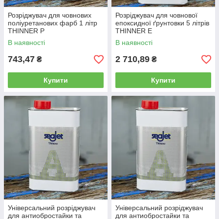
Розріджувач для човнових
Розріджувач для човнової
поліуретанових фарб 1 літр
епоксидної ґрунтовки 5 літрів
THINNER P
THINNER E
В наявності
В наявності
743,47
2 710,89
₴
₴
Купити
Купити
Універсальний розріджувач
Універсальний розріджувач
для антиобростайки та
для антиобростайки та