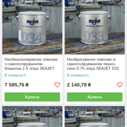
Необмальтовувачка човнова
Необрагування човнове із
з самополіруванням
самополіруванням темно-
блакитна 2.5 літра SEAJET
синє 0.75 літра SEAJET 033
034 EMPEROR
SHOGUN
В наявності
В наявності
7 585,76
2 140,78
₴
₴
Купити
Купити