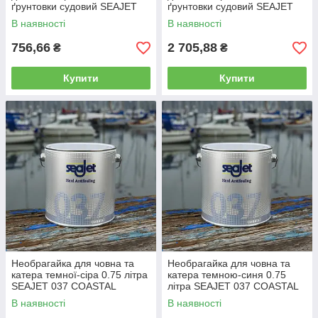
ґрунтовки судовий SEAJET
ґрунтовки судовий SEAJET
011 1 літр THINNER A
011 5 літрів THINNER A
В наявності
В наявності
756,66
2 705,88
₴
₴
Купити
Купити
Необрагайка для човна та
Необрагайка для човна та
катера темної-сіра 0.75 літра
катера темною-синя 0.75
SEAJET 037 COASTAL
літра SEAJET 037 COASTAL
В наявності
В наявності