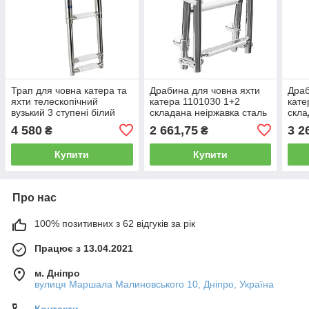
Трап для човна катера та
Драбина для човна яхти
Драб
яхти телескопічний
катера 1101030 1+2
кате
вузький 3 ступені білий
складана неіржавка сталь
скла
неіржавка сталь Osculati
200х670
4 580
2 661,75
3 2
₴
₴
Купити
Купити
Про нас
100% позитивних з 62 відгуків за рік
Працює з 13.04.2021
м. Дніпро
вулиця Маршала Малиновського 10, Дніпро, Україна
Контакти