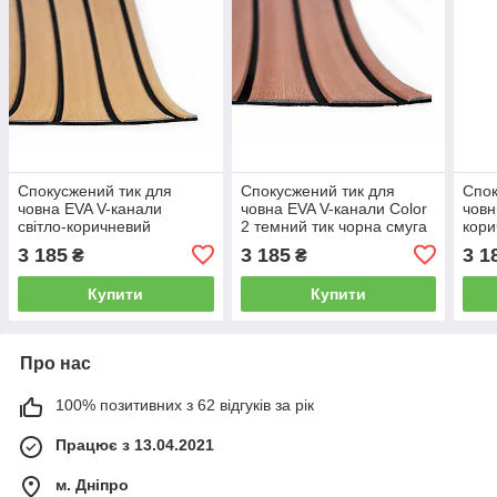
Спокусжений тик для
Спокусжений тик для
Спок
човна EVA V-канали
човна EVA V-канали Color
човн
світло-коричневий
2 темний тик чорна смуга
кори
3 185
3 185
3 1
₴
₴
Купити
Купити
Про нас
100% позитивних з 62 відгуків за рік
Працює з 13.04.2021
м. Дніпро