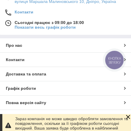
вулиця Маршала Малиновського 10, Дніпро, Україна
Контакти
Сьогодні працює з 09:00 до 18:00
Показати весь графік роботи
Про нас
КНОПКА
Контакти
ЗВ'ЯЗКУ
Доставка та оплата
Графік роботи
Повна версія сайту
Сайт створено на маркетплейсі
Prom.ua
Зараз компанія не може швидко обробляти замовлення та
повідомлення, оскільки за її графіком роботи сьогодні
вихідний. Ваша заявка буде оброблена в найближчий