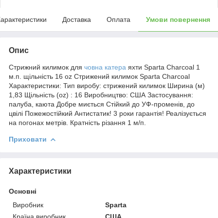
арактеристики
Доставка
Оплата
Умови повернення
Опис
Стрижний килимок для
човна катера
яхти Sparta Charcoal 1
м.п. щільність 16 oz Стрижений килимок Sparta Charcoal
Характеристики: Тип виробу: стрижений килимок Ширина (м)
1,83 Щільність (oz) : 16 Виробництво: США Застосування:
палуба, каюта Добре миється Стійкий до УФ-променів, до
цвілі Пожежостійкий Антистатик! 3 роки гарантія! Реалізується
на погонах метрів. Кратність різання 1 м/п.
Приховати
Характеристики
Основні
Виробник
Sparta
Країна виробник
США