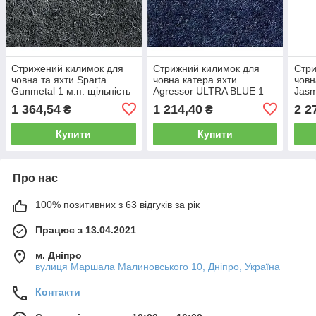
Стрижений килимок для
Стрижний килимок для
Стри
човна та яхти Sparta
човна катера яхти
човн
Gunmetal 1 м.п. щільність
Agressor ULTRA BLUE 1
Jasm
16 oz
м.п. щільність 16 oz
28 o
1 364,54
1 214,40
2 2
₴
₴
Купити
Купити
Про нас
100% позитивних з 63 відгуків за рік
Працює з 13.04.2021
м. Дніпро
вулиця Маршала Малиновського 10, Дніпро, Україна
Контакти