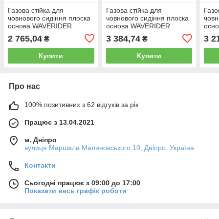
Газова стійка для
Газова стійка для
Газо
човнового сидіння плоска
човнового сидіння плоска
човн
основа WAVERIDER
основа WAVERIDER
осн
змінної висоти 520 mm —
змінної висоти 440 mm —
змін
2 765,04
3 384,74
3 2
₴
₴
650 mm
570 mm
390
Купити
Купити
Про нас
100% позитивних з 62 відгуків за рік
Працює з 13.04.2021
м. Дніпро
вулиця Маршала Малиновського 10, Дніпро, Україна
Контакти
Сьогодні працює з 09:00 до 17:00
Показати весь графік роботи