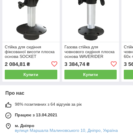
Стійка для сидіння
Газова стійка для
Стій
фіксованої висоти плоска
човнового сидіння плоска
човн
основа SOCKET
основа WAVERIDER
60x 
PEDESTAL FLAT BASE 330
змінної висоти 440 mm —
Lali
2 084,81
3 384,74
3 5
₴
₴
mm
570 mm
Купити
Купити
Про нас
98% позитивних з 64 відгуків за рік
Працює з 13.04.2021
м. Дніпро
вулиця Маршала Малиновського 10, Дніпро, Україна