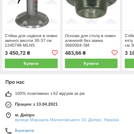
Стійка для сидіння в човен
Основа для столу в човен
Стій
змінної висоти 30-37 см
алюміній без замка
яхту
1240748-MLNS
3660004-SM
см 
3 450,72
483,66
3 1
₴
₴
Купити
Купити
Про нас
100% позитивних з 62 відгуків за рік
Працює з 13.04.2021
м. Дніпро
вулиця Маршала Малиновського 10, Дніпро, Україна
Контакти