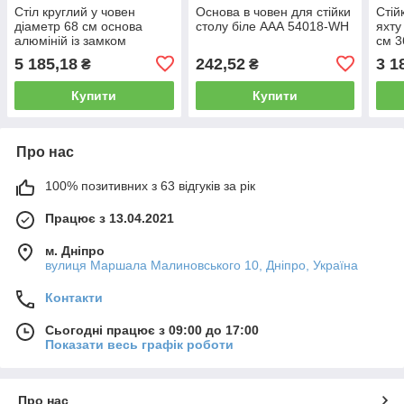
Стіл круглий у човен
Основа в човен для стійки
Стій
діаметр 68 см основа
столу біле ААА 54018-WH
яхту
алюміній із замком
см 
5 185,18
242,52
3 1
₴
₴
Купити
Купити
Про нас
100% позитивних з 63 відгуків за рік
Працює з 13.04.2021
м. Дніпро
вулиця Маршала Малиновського 10, Дніпро, Україна
Контакти
Сьогодні працює з 09:00 до 17:00
Показати весь графік роботи
Про нас