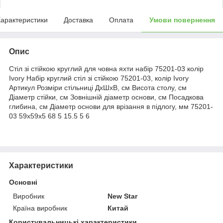
арактеристики
Доставка
Оплата
Умови повернення
Опис
Стіл зі стійкою круглий для човна яхти набір 75201-03 колір
Ivory Набір круглий стіл зі стійкою 75201-03, колір Ivory
Артикул Розміри стільниці ДхШхВ, см Висота столу, см
Діаметр стійки, см Зовнішній діаметр основи, см Посадкова
глибина, см Діаметр основи для врізання в підлогу, мм 75201-
03 59х59х5 68 5 15.5 5 6
Характеристики
Основні
Виробник
New Star
Країна виробник
Китай
Користувальницькі характеристики