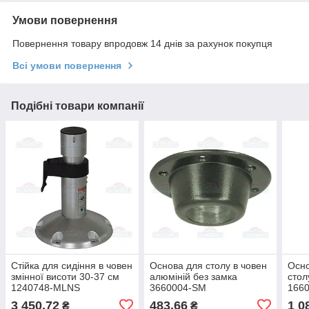
Умови повернення
Повернення товару впродовж 14 днів за рахунок покупця
Всі умови повернення
Подібні товари компанії
Стійка для сидіння в човен
Основа для столу в човен
Осно
змінної висоти 30-37 см
алюміній без замка
стол
1240748-MLNS
3660004-SM
166
3 450,72
483,66
1 0
₴
₴