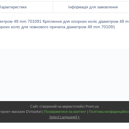
Характеристики
Інформація для замовлення
аметром 48 mm 701091 Кріплення для опорних коліс діаметром 48 
порних коліс для човнового причепа діаметром 48 mm 701091
Сайт створений на маркетплейсі
Prom.ua
Інтернет-магазин DVmarket |
Поскаржитися на контент
|
Політика конфіденційно
Select Language
▼