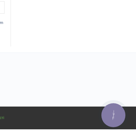
mm
КНОПКА
ЗВ'ЯЗКУ
сті