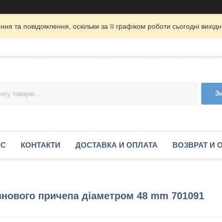
ня та повідомлення, оскільки за її графіком роботи сьогодні вихі
З
АС
КОНТАКТИ
ДОСТАВКА И ОПЛАТА
ВОЗВРАТ И 
внового причепа діаметром 48 mm 701091