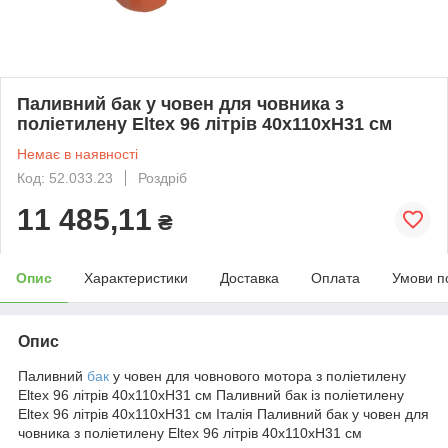
Паливний бак у човен для човника з
поліетилену Eltex 96 літрів 40х110хH31 см
Немає в наявності
Код: 52.033.23
Роздріб
11 485,11
₴
Опис
Характеристики
Доставка
Оплата
Умови п
Опис
Паливний
бак
у човен для човнового мотора з поліетилену
Eltex 96 літрів 40х110хH31 см Паливний бак із поліетилену
Eltex 96 літрів 40х110хH31 см Італія Паливний бак у човен для
човника з поліетилену Eltex 96 літрів 40х110хH31 см