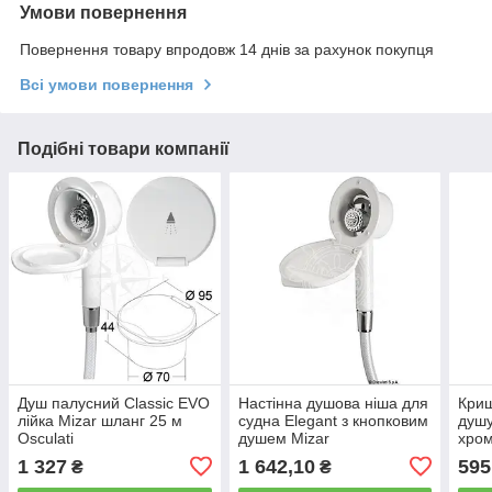
Умови повернення
Повернення товару впродовж 14 днів за рахунок покупця
Всі умови повернення
Подібні товари компанії
Душ палусний Classic EVO
Настінна душова ніша для
Криш
лійка Mizar шланг 25 м
судна Elegant з кнопковим
душ
Osculati
душем Mizar
хром
Oscu
1 327
1 642,10
595
₴
₴