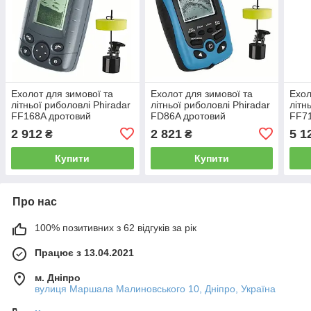
Ехолот для зимової та
Ехолот для зимової та
Ехол
літньої риболовлі Phiradar
літньої риболовлі Phiradar
літн
FF168A дротовий
FD86A дротовий
FF71
дрот
2 912
2 821
5 1
₴
₴
Купити
Купити
Про нас
100% позитивних з 62 відгуків за рік
Працює з 13.04.2021
м. Дніпро
вулиця Маршала Малиновського 10, Дніпро, Україна