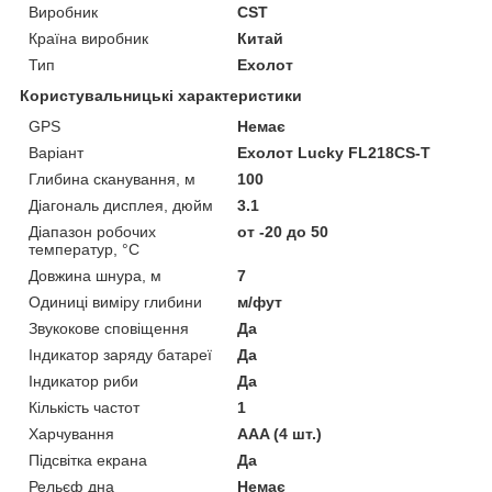
Виробник
CST
Країна виробник
Китай
Тип
Ехолот
Користувальницькі характеристики
GPS
Немає
Варіант
Ехолот Lucky FL218CS-T
Глибина сканування, м
100
Діагональ дисплея, дюйм
3.1
Діапазон робочих
от -20 до 50
температур, °C
Довжина шнура, м
7
Одиниці виміру глибини
м/фут
Звукокове сповіщення
Да
Індикатор заряду батареї
Да
Індикатор риби
Да
Кількість частот
1
Харчування
ААA (4 шт.)
Підсвітка екрана
Да
Рельєф дна
Немає