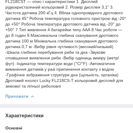
FL218CST — опис і характеристики 1. Дисплей
рідкокристалічний кольоровий 2. Розмір дисплея 3,1" 3.
Частота датчика 200 кГц 4. Вблак однопровідного дротового
датчика 45° Робоча температура головного пристрою від -20°
до +50° Робоча температура дротового датчика від -20° до
+50° 7.Тип живлення 4 батарейки типу ААА 8.Час роботи —
до 8 годин 9.Максимальна глибина сканування дротового
датчика 100 м Мінімальна глибина сканування дротового
датчика 0,7 м -Вибір рівня чутливості (високий/низький)
-Шкала глибини перебування риби та дна -Звукове
сповіщення виявлення риби -Вибір одиниць виміру (метр/
фут) -Індикатор температури води (°С/°F) -Автоматичне
вимкнення датчиків у разі припинення контакту з водою
-Графічне зображення структури дна (щільність, органіка)
Дротовий ехолот Lucky FL218CS-T кольоровий дисплей для
зимової та літньої риболовлі
Приховати
Характеристики
Основні