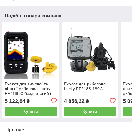
Подібні товари компанії
Ехолот для зимової та
Ехолот для риболовлі
Ехол
літньої риболовлі Lucky
Lucky FF918S-180W
для 
FF718LiC бездротовий і
рибо
дротовий
5 122,84
4 856,22
5 0
₴
₴
Купити
Купити
Про нас