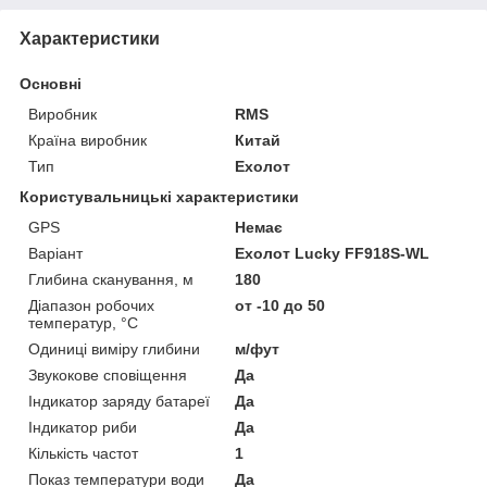
Характеристики
Основні
Виробник
RMS
Країна виробник
Китай
Тип
Ехолот
Користувальницькі характеристики
GPS
Немає
Варіант
Ехолот Lucky FF918S-WL
Глибина сканування, м
180
Діапазон робочих
от -10 до 50
температур, °C
Одиниці виміру глибини
м/фут
Звукокове сповіщення
Да
Індикатор заряду батареї
Да
Індикатор риби
Да
Кількість частот
1
Показ температури води
Да