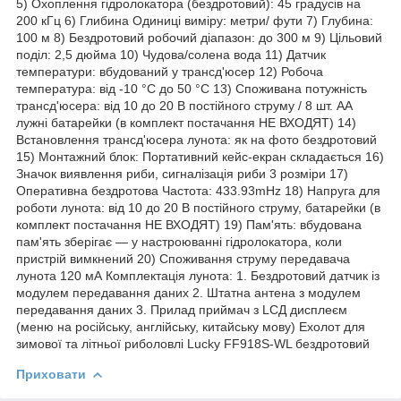
5) Охоплення гідролокатора (бездротовий): 45 градусів на
200 кГц 6) Глибина Одиниці виміру: метри/ фути 7) Глубина:
100 м 8) Бездротовий робочий діапазон: до 300 м 9) Цільовий
поділ: 2,5 дюйма 10) Чудова/солена вода 11) Датчик
температури: вбудований у трансд'юсер 12) Робоча
температура: від -10 °C до 50 °C 13) Споживана потужність
трансд'юсера: від 10 до 20 В постійного струму / 8 шт. AA
лужні батарейки (в комплект постачання НЕ ВХОДЯТ) 14)
Встановлення трансд'юсера лунота: як на фото бездротовий
15) Монтажний блок: Портативний кейс-екран складається 16)
Значок виявлення риби, сигналізація риби 3 розміри 17)
Оперативна бездротова Частота: 433.93mHz 18) Напруга для
роботи лунота: від 10 до 20 В постійного струму, батарейки (в
комплект постачання НЕ ВХОДЯТ) 19) Пам'ять: вбудована
пам'ять зберігає — у настроюванні гідролокатора, коли
пристрій вимкнений 20) Споживання струму передавача
лунота 120 мА Комплектація лунота: 1. Бездротовий датчик із
модулем передавання даних 2. Штатна антена з модулем
передавання даних 3. Прилад приймач з LСД дисплеєм
(меню на російську, англійську, китайську мову) Ехолот для
зимової та літньої риболовлі Lucky FF918S-WL бездротовий
Приховати