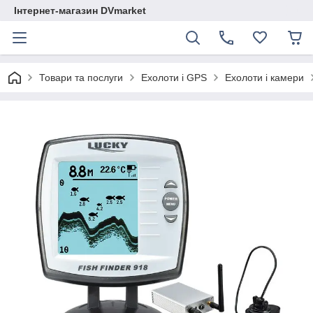
Інтернет-магазин DVmarket
Товари та послуги
Ехолоти і GPS
Ехолоти і камери