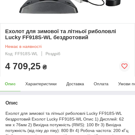
Ехолот для зимової та літньої риболовлі
Lucky FF918S-WL бездротовий
Немає в наявності
Код: FF918S-WL
Роздріб
4 709,25
₴
Опис
Характеристики
Доставка
Оплата
Умови п
Опис
Ехолот для зимової та літньої риболовлі Lucky FF918S-WL
бездротовий Ехолот Lucky FF918S-WL Опис 1) Дисплей: 62
мм х 76мм 2) Вихідна потужність (RMS): 100 Вт 3) Вихідна
потужність (від піку до піку): 800 Вт 4) Робоча частота: 200 кГц