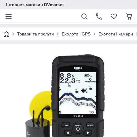
Інтернет-магазин DVmarket
Товари та послуги
Ехолоти і GPS
Ехолоти і камери