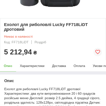
Ехолот для риболовлі Lucky FF718LiDT
дротовий
Немає в наявності
Код: FF718LiDT
Роздріб
5 212,94
₴
Опис
Характеристики
Доставка
Оплата
Умови п
Опис
Ехолот для риболовлі Lucky FF718LiDT дротової
Характеристики: два кути випромінювання 20 і 60 градусів
російське меню Дисплей: розмір 2.5 дюйма, 4 градації сірого,
роздільна здатність: 128х128рх, світлодіодна підсвітка Датчик: