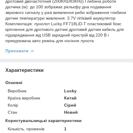
дротовий двочастотний (200KHz/83KHz) Глибина роботи
датчика (м): до 100 зображає рельєфу дна подавання
звукового сигналу у разі виявлення риби зображення глибини
датчик температури живлення: 3.7V літієвий акумулятор
Комплектація: лунолот Lucky FF718LiD-T пластиковий бокс
кріплення для дротового датчик дротовий датчик кабель для
підзаряджання від USB зарядний пристрій від 220 В і
прикурювача авто ремінь для носіння лунота
Приховати
Характеристики
Основні
Виробник
Lucky
Країна виробник
Китай
Колір
Сірий
Стан
Новий
Користувальницькі характеристики
Кількість. променів
1