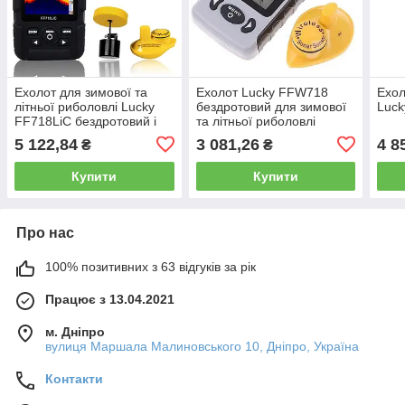
Ехолот для зимової та
Ехолот Lucky FFW718
Ехол
літньої риболовлі Lucky
бездротовий для зимової
Luc
FF718LiC бездротовий і
та літньої риболовлі
дротовий
5 122,84
3 081,26
4 8
₴
₴
Купити
Купити
Про нас
100% позитивних з 63 відгуків за рік
Працює з 13.04.2021
м. Дніпро
вулиця Маршала Малиновського 10, Дніпро, Україна
Контакти