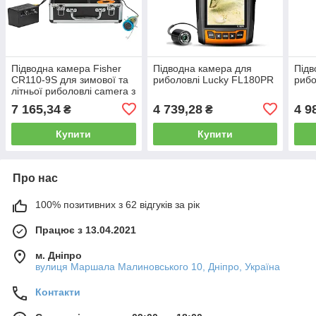
Підводна камера Fisher
Підводна камера для
Підв
CR110-9S для зимової та
риболовлі Lucky FL180PR
рибо
літньої риболовлі camera з
вимкненням LED
7 165,34
4 739,28
4 9
₴
₴
Купити
Купити
Про нас
100% позитивних з 62 відгуків за рік
Працює з 13.04.2021
м. Дніпро
вулиця Маршала Малиновського 10, Дніпро, Україна
Контакти