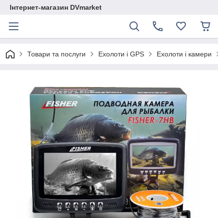
Інтернет-магазин DVmarket
Товари та послуги
Ехолоти і GPS
Ехолоти і камери