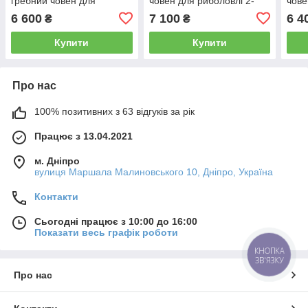
гребний човен для
човен для риболовлі 2-
чове
риболовлі 2-місний
місний
місн
6 600
7 100
6 4
₴
₴
Купити
Купити
Про нас
100% позитивних з 63 відгуків за рік
Працює з 13.04.2021
м. Дніпро
вулиця Маршала Малиновського 10, Дніпро, Україна
Контакти
Сьогодні працює з 10:00 до 16:00
Показати весь графік роботи
КНОПКА
ЗВ'ЯЗКУ
Про нас