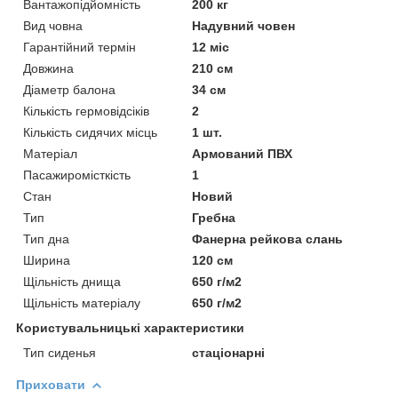
Вантажопідйомність
200 кг
Вид човна
Надувний човен
Гарантійний термін
12 міс
Довжина
210 см
Діаметр балона
34 см
Кількість гермовідсіків
2
Кількість сидячих місць
1 шт.
Матеріал
Армований ПВХ
Пасажиромісткість
1
Стан
Новий
Тип
Гребна
Тип дна
Фанерна рейкова слань
Ширина
120 см
Щільність днища
650 г/м2
Щільність матеріалу
650 г/м2
Користувальницькі характеристики
Тип сиденья
стаціонарні
Приховати