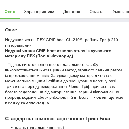
Опис
Характеристики
Доставка
Оплата
Умови п
Опис
Надувний човен ПВХ GRIF boat GL-210S гребний Гриф 210
півторамісний
Надувні човни GRIF boat
створюються із сучасного
матеріалу ПВХ (Полівінілхлорид).
Під час виготовлення цього плавального засобу
використовується інноваційний метод гарячого паяння разом
із проклеюванням швів. Завдяки цьому матеріал човна є
максимально міцним і стійким до зношування навіть у разі
тривалого періоду використання.
Човен Гріф принесе вам
багато задоволення від використання, гарний відпочинок на
природі, водойм або ж риболовлі.
Grif boat — човен, що має
велику комплектацію.
Стандартна комплектація човнів Гриф Боат:
слань (напальні дощечки)