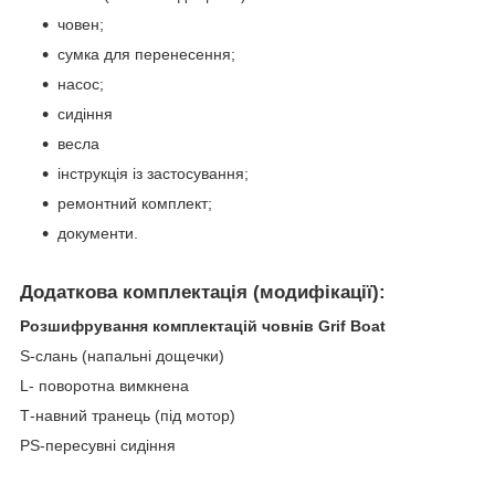
човен;
сумка для перенесення;
насос;
сидіння
весла
інструкція із застосування;
ремонтний комплект;
документи.
Додаткова комплектація (модифікації):
Розшифрування комплектацій човнів Grif Boat
S-слань (напальні дощечки)
L- поворотна вимкнена
Т-навний транець (під мотор)
PS-пересувні сидіння