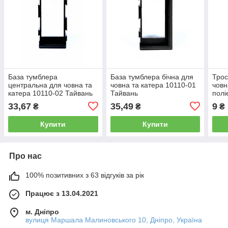
База тумблера
База тумблера бічна для
Трос
центральна для човна та
човна та катера 10110-01
човн
катера 10110-02 Тайвань
Тайвань
полі
Oscu
33,67
35,49
9
₴
₴
₴
Купити
Купити
Про нас
100% позитивних з 63 відгуків за рік
Працює з 13.04.2021
м. Дніпро
вулиця Маршала Малиновського 10, Дніпро, Україна