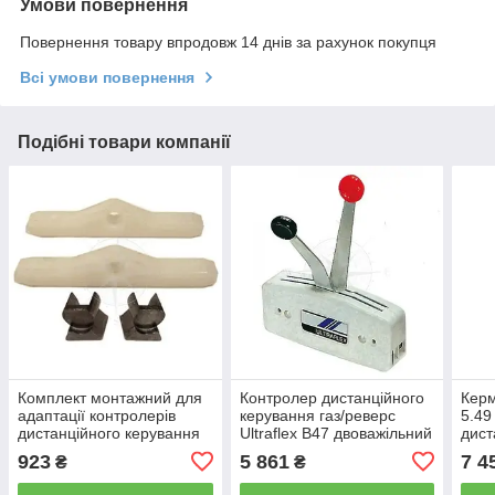
Умови повернення
Повернення товару впродовж 14 днів за рахунок покупця
Всі умови повернення
Подібні товари компанії
Комплект монтажний для
Контролер дистанційного
Керм
адаптації контролерів
керування газ/реверс
5.49
дистанційного керування
Ultraflex B47 двоважільний
дист
Ultraflex K25 Osculati
білий комендер Osculati
чов
923
5 861
7 4
₴
₴
PRE