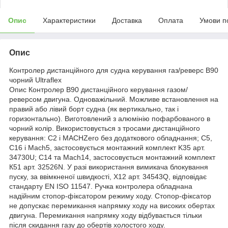
Опис
Характеристики
Доставка
Оплата
Умови п
Опис
Контролер дистанційного для судна керування газ/реверс B90
чорний Ultraflex
Опис Контролер B90 дистанційного керування газом/
реверсом двигуна. Одноважільний. Можливе встановлення на
правий або лівий борт судна (як вертикально, так і
горизонтально). Виготовлений з алюмінію пофарбованого в
чорний колір. Використовується з тросами дистанційного
керування: C2 і MACHZero без додаткового обладнання; С5,
C16 і Mach5, застосовується монтажний комплект K35 арт.
34730U; С14 та Mach14, застосовується монтажний комплект
К51 арт. 32526N. У разі використання вимикача блокування
пуску, за ввімкненої швидкості, X12 арт. 34543Q, відповідає
стандарту EN ISO 11547. Ручка контролера обладнана
надійним стопор-фіксатором режиму ходу. Стопор-фіксатор
не допускає перемикання напрямку ходу на високих обертах
двигуна. Перемикання напрямку ходу відбувається тільки
після скидання газу до обертів холостого ходу.