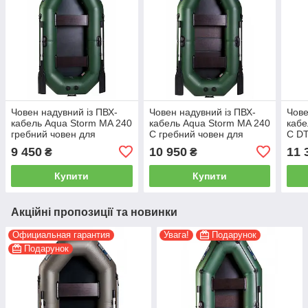
Човен надувний із ПВХ-
Човен надувний із ПВХ-
Чове
кабель Aqua Storm MA 240
кабель Aqua Storm MA 240
кабе
гребний човен для
C гребний човен для
C DT
риболовлі 2-місний
риболовлі 2-місний
рибо
9 450
10 950
11 
₴
₴
сланевий настил
слан
Купити
Купити
Акційні пропозиції та новинки
Официальная гарантия
Увага!
Подарунок
Подарунок