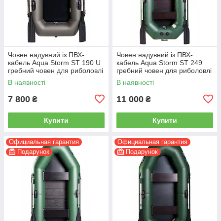
Човен надувний із ПВХ-
Човен надувний із ПВХ-
кабель Aqua Storm ST 190 U
кабель Aqua Storm ST 249
гребний човен для риболовлі
гребний човен для риболовлі
1-місний вимкнений
2-місний
В наявності
В наявності
7 800
11 000
₴
₴
Купити
Купити
Официальная гарантия
Официальная гарантия
Подарунок
Подарунок