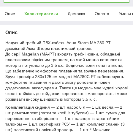
Опис
Характеристики
Доставка
Оплата
Умови 
Опис
Надувний гребний ПВХ-кабель Aqua Storm MA 280 PT
двомісний Аква Шторм пластиковий транець
До серії Magellan (MA-PT) входять гребні човни, обладнані
пластиковим підвісним транцем, на який можна встановити
мотор із потужністю до 3,5 к.с. Водночас вони легкі та місткі,
що забезпечує комфортне плавання та зручне перевезення.
Зручні розміри 280х125 см моделі MA280C PT забезпечують
комфортне плавання й дають змогу доповнити човен
додатковими аксесуарами. Також ця модель має чудові ходові
якості: стійкість до гойдалки, керованість і маневровість і може
розвивати високу швидкість із мотором 3.5 к. с.
Комплектація
сидіння — 2 шт. насос 6 л — 1 шт. весла — 2
шт. ремкомплект (латки та клей із тубусом) — 1 шт. сумка для
перевезення та зберігання — 1 шт. паспорт із гарантійним
талоном — 1 шт. сертифікат РСУ — 1 шт. комплект сланей (3
шт.) пластиковий навісний транець — 1 шт. * Можливе