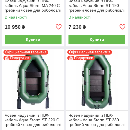
Човен надувний із ПВХ-
Човен надувний із ПВХ-
кабель Aqua Storm MA 240 C
кабель Aqua Storm ST 190
гребний човен для риболовлі
гребний човен для риболовлі
2-місний сланевий настил
1-місний
В наявності
В наявності
10 950
7 230
₴
₴
Купити
Купити
Официальная гарантия
Официальная гарантия
Подарунок
Подарунок
Човен надувний із ПВХ-
Човен надувний із ПВХ-
кабель Aqua Storm ST 220 C
кабель Aqua Storm ST 280
гребний човен для риболовлі
гребний човен для риболовлі
1-місний сланевий настил
2-місний