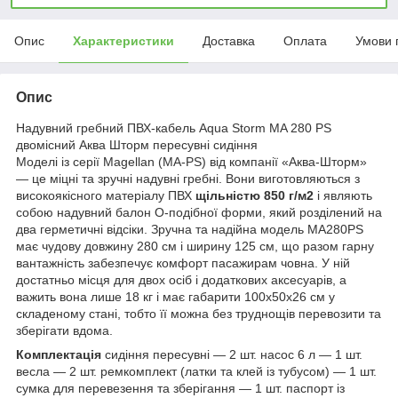
Опис
Характеристики
Доставка
Оплата
Умови 
Опис
Надувний гребний ПВХ-кабель Aqua Storm MA 280 PS
двомісний Аква Шторм пересувні сидіння
Моделі із серії Magellan (MA-PS) від компанії «Аква-Шторм»
— це міцні та зручні надувні гребні. Вони виготовляються з
високоякісного матеріалу ПВХ
щільністю 850 г/м2
і являють
собою надувний балон О-подібної форми, який розділений на
два герметичні відсіки. Зручна та надійна модель MA280PS
має чудову довжину 280 см і ширину 125 см, що разом гарну
вантажність забезпечує комфорт пасажирам човна. У ній
достатньо місця для двох осіб і додаткових аксесуарів, а
важить вона лише 18 кг і має габарити 100х50х26 см у
складеному стані, тобто її можна без труднощів перевозити та
зберігати вдома.
Комплектація
сидіння пересувні — 2 шт. насос 6 л — 1 шт.
весла — 2 шт. ремкомплект (латки та клей із тубусом) — 1 шт.
сумка для перевезення та зберігання — 1 шт. паспорт із