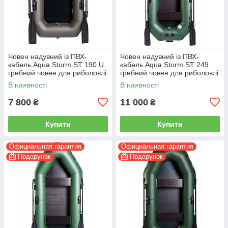
Човен надувний із ПВХ-
Човен надувний із ПВХ-
кабель Aqua Storm ST 190 U
кабель Aqua Storm ST 249
гребний човен для риболовлі
гребний човен для риболовлі
1-місний вимкнений
2-місний
В наявності
В наявності
7 800
11 000
₴
₴
Купити
Купити
Официальная гарантия
Официальная гарантия
Подарунок
Подарунок