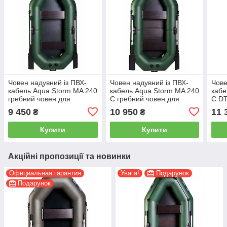
Човен надувний із ПВХ-
Човен надувний із ПВХ-
Чове
кабель Aqua Storm MA 240
кабель Aqua Storm MA 240
кабе
гребний човен для
C гребний човен для
C DT
риболовлі 2-місний
риболовлі 2-місний
рибо
9 450
10 950
11 
₴
₴
сланевий настил
слан
Купити
Купити
Акційні пропозиції та новинки
Официальная гарантия
Увага!
Подарунок
Подарунок