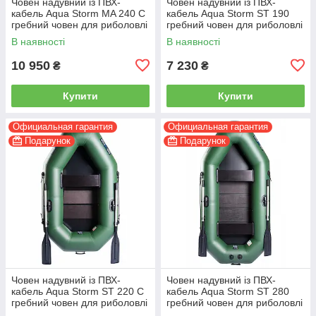
Човен надувний із ПВХ-
Човен надувний із ПВХ-
кабель Aqua Storm MA 240 C
кабель Aqua Storm ST 190
гребний човен для риболовлі
гребний човен для риболовлі
2-місний сланевий настил
1-місний
В наявності
В наявності
10 950
7 230
₴
₴
Купити
Купити
Официальная гарантия
Официальная гарантия
Подарунок
Подарунок
Човен надувний із ПВХ-
Човен надувний із ПВХ-
кабель Aqua Storm ST 220 C
кабель Aqua Storm ST 280
гребний човен для риболовлі
гребний човен для риболовлі
1-місний сланевий настил
2-місний