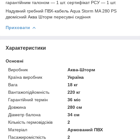
гарантійним талоном — 1 шт. сертифікат РСУ — 1 шт.
Надувний гребний ПВХ-кабель Aqua Storm MA 280 PS
двомісний Аква Шторм пересувні сидіння
Приховати
Характеристики
Основні
Виробник
Аква-Шторм
Країна виробник
Україна
Вага
18 кг
Вантажопідйомність
220 кг
Гарантійний термін
36 міс
Довжина
280 см
Діаметр балона
34 см
Кількість гермовідсіків
2
Матеріал
Армований ПВХ
Пасажиромісткість
2