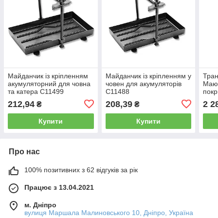
Майданчик із кріпленням
Майданчик із кріпленням у
Тран
акумуляторний для човна
човен для акумуляторів
Маю
та катера C11499
C11488
покр
коле
212,94
208,39
2 2
₴
₴
Купити
Купити
Про нас
100% позитивних з 62 відгуків за рік
Працює з 13.04.2021
м. Дніпро
вулиця Маршала Малиновського 10, Дніпро, Україна