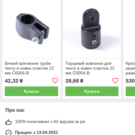
Бічний кріплення труби
Торцевий ковпачок для
Кріп
тенту в човен пластик 22
тенту в човен пластик 22
акум
мм C0006-B
мм C0004-B
рамк
болт
42,32
28,66
530
₴
₴
C87
Купити
Купити
Про нас
100% позитивних з 62 відгуків за рік
Працює з 13.04.2021