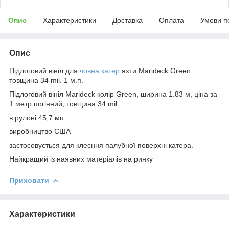
Опис
Характеристики
Доставка
Оплата
Умови п
Опис
Підлоговий вініл для
човна катер
яхти Marideck Green
товщина 34 mil. 1 м.п.
Підлоговий вініл Marideck колір Green, ширина 1.83 м, ціна за
1 метр погінний, товщина 34 mil
в рулоні 45,7 мп
виробництво США
застосовується для клеєння палубної поверхні катера.
Найкращий із наявних матеріалів на ринку
Приховати
Характеристики