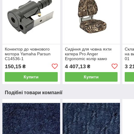
Конектор до човнового
Сидіння для човна яхти
Скла
мотора Yamaha Parsun
катера Pro Anger
на в
C14536-1
Ergonomic колір камо
01
REALTREE MAX 5
150,15
4 407,13
3 2
₴
₴
Купити
Купити
Подібні товари компанії