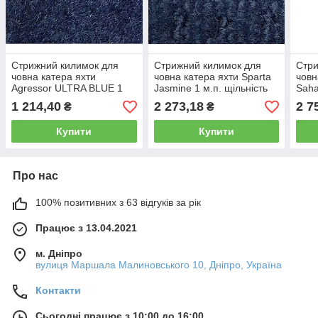
Стрижний килимок для
Стрижний килимок для
Стри
човна катера яхти
човна катера яхти Sparta
човн
Agressor ULTRA BLUE 1
Jasmine 1 м.п. щільність
Saha
м.п. щільність 16 oz
28 oz
oz
1 214,40
2 273,18
2 7
₴
₴
Купити
Купити
Про нас
100% позитивних з 63 відгуків за рік
Працює з 13.04.2021
м. Дніпро
вулиця Маршала Малиновського 10, Дніпро, Україна
Контакти
Сьогодні працює з 10:00 до 16:00