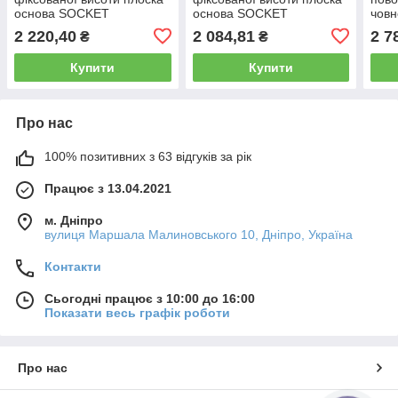
основа SOCKET
основа SOCKET
човн
PEDESTAL FLAT BASE 450
PEDESTAL FLAT BASE 330
28 с
2 220,40
2 084,81
2 7
₴
₴
mm
mm
алюм
Купити
Купити
Про нас
100% позитивних з 63 відгуків за рік
Працює з 13.04.2021
м. Дніпро
вулиця Маршала Малиновського 10, Дніпро, Україна
Контакти
Сьогодні працює з 10:00 до 16:00
Показати весь графік роботи
Про нас