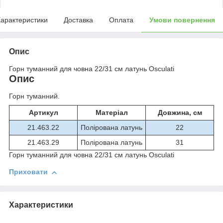
арактеристики
Доставка
Оплата
Умови повернення
Опис
Горн туманний для човна 22/31 см латунь Osculati
Опис
Горн туманний.
Артикул
Матеріал
Довжина, см
21.463.22
Полірована латунь
22
21.463.29
Полірована латунь
31
Горн туманний для човна 22/31 см латунь Osculati
Приховати
Характеристики