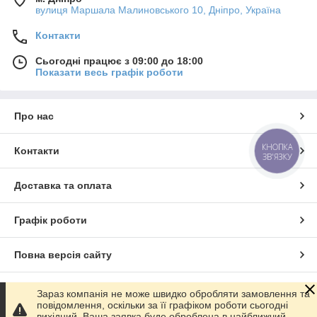
вулиця Маршала Малиновського 10, Дніпро, Україна
Контакти
Сьогодні працює з 09:00 до 18:00
Показати весь графік роботи
Про нас
КНОПКА
Контакти
ЗВ'ЯЗКУ
Доставка та оплата
Графік роботи
Повна версія сайту
Сайт створено на маркетплейсі
Prom.ua
Зараз компанія не може швидко обробляти замовлення та
повідомлення, оскільки за її графіком роботи сьогодні
вихідний. Ваша заявка буде оброблена в найближчий