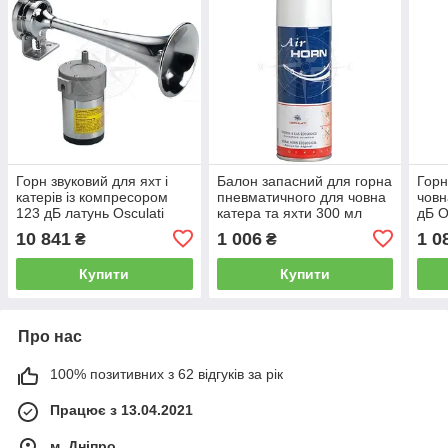
Горн звуковий для яхт і
Балон запасний для горна
Горн
катерів із компресором
пневматичного для човна
човн
123 дБ латунь Osculati
катера та яхти 300 мл
дБ O
Osculati
10 841
1 006
1 0
₴
₴
Купити
Купити
Про нас
100% позитивних з 62 відгуків за рік
Працює з 13.04.2021
м. Дніпро