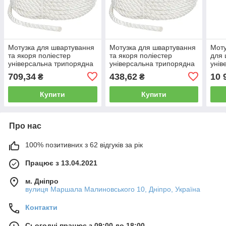
Мотузка для швартування
Мотузка для швартування
Моту
та якоря поліестер
та якоря поліестер
для 
універсальна трипорядна
універсальна трипорядна
унів
10 mm*30m біла
8 mm*30m біла
14 
709,34
438,62
10 
₴
₴
Купити
Купити
Про нас
100% позитивних з 62 відгуків за рік
Працює з 13.04.2021
м. Дніпро
вулиця Маршала Малиновського 10, Дніпро, Україна
Контакти
Сьогодні працює з 09:00 до 18:00