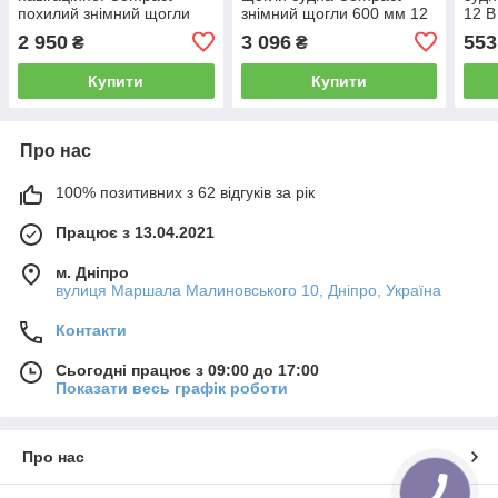
похилий знімний щогли
знімний щогли 600 мм 12
12 В
1000 мм 12 В 5 Вт пластик
В 5 Вт пластик чорний
Oscu
2 950
3 096
553
₴
₴
чорний Osculati
Osculati
Купити
Купити
Про нас
100% позитивних з 62 відгуків за рік
Працює з 13.04.2021
м. Дніпро
вулиця Маршала Малиновського 10, Дніпро, Україна
Контакти
Сьогодні працює з 09:00 до 17:00
Показати весь графік роботи
Про нас