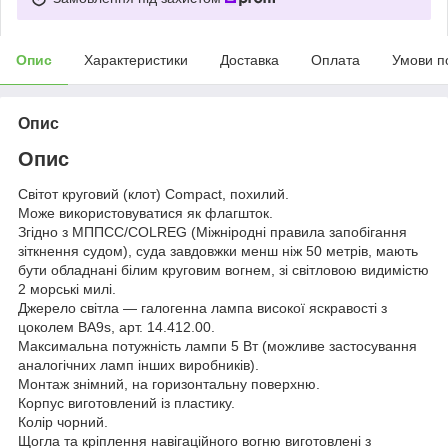
Опис
Характеристики
Доставка
Оплата
Умови п
Опис
Опис
Світот круговий (клот) Compact, похилий.
Може використовуватися як флагшток.
Згідно з МППСС/COLREG (Міжніродні правила запобігання
зіткнення судом), суда завдовжки менш ніж 50 метрів, мають
бути обладнані білим круговим вогнем, зі світловою видимістю
2 морські милі.
Джерело світла — галогенна лампа високої яскравості з
цоколем BA9s, арт. 14.412.00.
Максимальна потужність лампи 5 Вт (можливе застосування
аналогічних ламп інших виробників).
Монтаж знімний, на горизонтальну поверхню.
Корпус виготовлений із пластику.
Колір чорний.
Щогла та кріплення навігаційного вогню виготовлені з