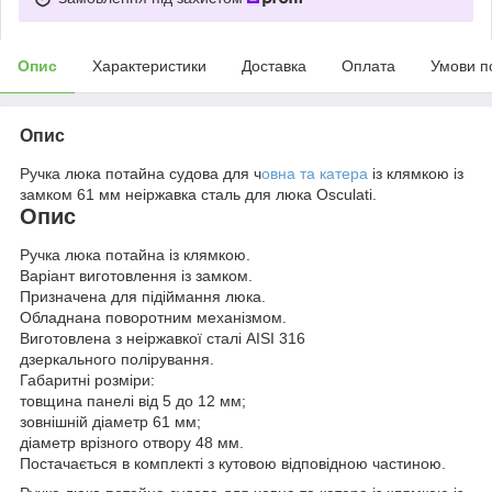
Опис
Характеристики
Доставка
Оплата
Умови п
Опис
Ручка люка потайна судова для ч
овна та катера
із клямкою із
замком 61 мм неіржавка сталь для люка Osculati.
Опис
Ручка люка потайна із клямкою.
Варіант виготовлення із замком.
Призначена для підіймання люка.
Обладнана поворотним механізмом.
Виготовлена з неіржавкої сталі AISI 316
дзеркального полірування.
Габаритні розміри:
товщина панелі від 5 до 12 мм;
зовнішній діаметр 61 мм;
діаметр врізного отвору 48 мм.
Постачається в комплекті з кутовою відповідною частиною.