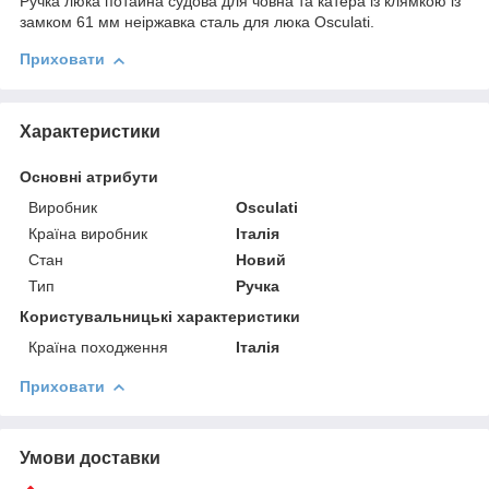
Ручка люка потайна судова для човна та катера із клямкою із
замком 61 мм неіржавка сталь для люка Osculati.
Приховати
Характеристики
Основні атрибути
Виробник
Osculati
Країна виробник
Італія
Стан
Новий
Тип
Ручка
Користувальницькі характеристики
Країна походження
Італія
Приховати
Умови доставки