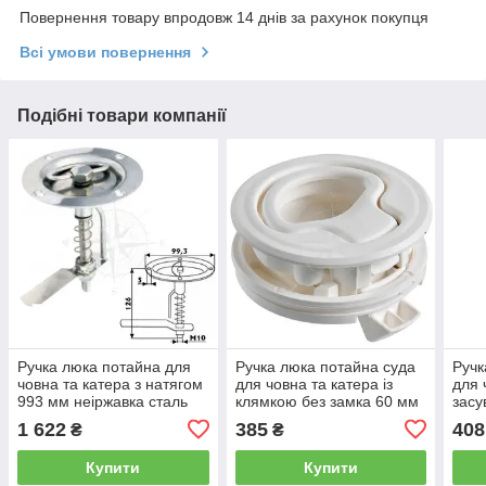
Повернення товару впродовж 14 днів за рахунок покупця
Всі умови повернення
Подібні товари компанії
Ручка люка потайна для
Ручка люка потайна суда
Ручк
човна та катера з натягом
для човна та катера із
для 
993 мм неіржавка сталь
клямкою без замка 60 мм
засу
Sunfine
поліамід для люка білий
полі
1 622
385
408
₴
₴
Osculati.
Oscul
Купити
Купити