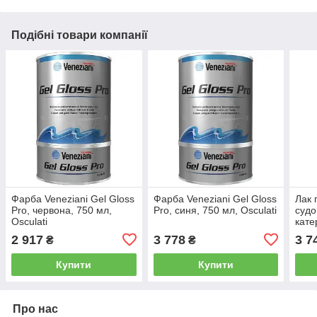
Подібні товари компанії
Фарба Veneziani Gel Gloss
Фарба Veneziani Gel Gloss
Лак 
Pro, червона, 750 мл,
Pro, синя, 750 мл, Osculati
судо
Osculati
кате
Line
2 917
3 778
3 7
₴
₴
Oscu
Купити
Купити
Про нас