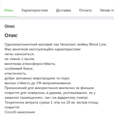
Опис
Характеристики
Доставка
Оплата
Умови п
Опис
Опис
Однокомпонентний матовий лак Veneziani лінійка Wood Line.
Має виняткові експлуатаційні характеристики:
легко наноситься;
не темніє з часом;
виняткова атмосферостійкість;
особливий блиск;
еластичність;
добре заповнює мікротріщини та пори;
висока стійкість до УФ-випромінювання.
Призначений для використання виключно як фінішне
покриття для поверхонь із дерева, розташованих, як у
закритих приміщеннях, так і на відкритому повітрі.
Теоретична витрата суміші 1 літр на 18 кв. метрів площі
покриття.
Спосіб нанесення: