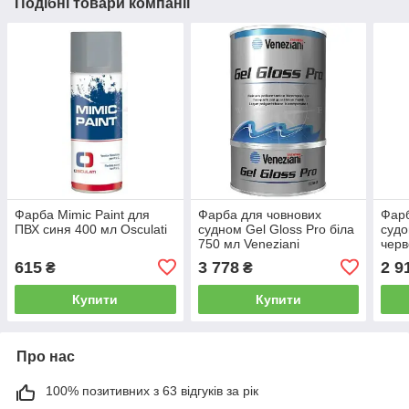
Подібні товари компанії
Фарба Mimic Paint для
Фарба для човнових
Фарб
ПВХ синя 400 мл Osculati
судном Gel Gloss Pro біла
судо
750 мл Veneziani
черв
615
3 778
2 9
₴
₴
Купити
Купити
Про нас
100% позитивних з 63 відгуків за рік