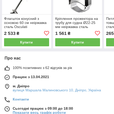
Флагшток конусний з
Кріплення прожектора на
Петл
основою 60 см неіржавка
трубу для судна Ø22-25
товщ
сталь Osculati
мм неіржавка сталь
стал
Osculati
2 533
1 561
265
₴
₴
Купити
Купити
Про нас
100% позитивних з 62 відгуків за рік
Працює з 13.04.2021
м. Дніпро
вулиця Маршала Малиновського 10, Дніпро, Україна
Контакти
Сьогодні працює з 09:00 до 18:00
Показати весь графік роботи