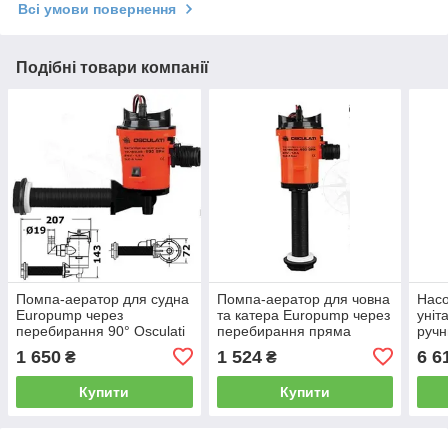
Всі умови повернення
Подібні товари компанії
Помпа-аератор для судна
Помпа-аератор для човна
Насо
Europump через
та катера Europump через
уніт
перебирання 90° Osculati
перебирання пряма
ручн
Osculati
Oscu
1 650
1 524
6 6
₴
₴
Купити
Купити