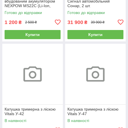
вбудованим акумулятором
Сигнал автомобільний
NEXPOW MS22C (Li-Ion,
Сонар, 2 шт.
6000 mAh, 60W)
Готово до відправки
Готово до відправки
1 200
31 900
₴
₴
2 500 ₴
39 900 ₴
Купити
Купити
Катушка тримерна з ліскою
Катушка тримерна з ліскою
Vitals У-42
Vitals У-47
В наявності
В наявності