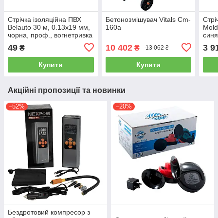
Стрічка ізоляційна ПВХ
Бетонозмішувач Vitals Cm-
Стрі
Belauto 30 м, 0.13x19 мм,
160a
Mold
чорна, проф., вогнетривка
синя
вогн
49
10 402
3 9
₴
₴
13 062 ₴
Купити
Купити
Акційні пропозиції та новинки
–52%
–20%
Бездротовий компресор з