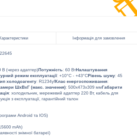
Характеристики
Інформація для замовлення
 22645
0 В (через адаптер)
Потужність
: 60 Вт
Налаштування
урний режим експлуатації
: +10°C - +43°C
Рівень шуму
: 45
ип холодоагенту
: R1234yf
Клас енергоспоживання
:
камери ШхВхГ (макс. значення)
: 500x473x309 мм
Габарити
ація
: холодильник, мережевий адаптер 220 Вт, кабель для
укція з експлуатації, гарантійний талон
рограми Android та IOS)
(15600 mAh)
аявності знімної батареї)