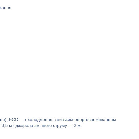
джання
ня), ECO — охолодження з низьким енергоспоживанням
 3,5 м і джерела змінного струму — 2 м