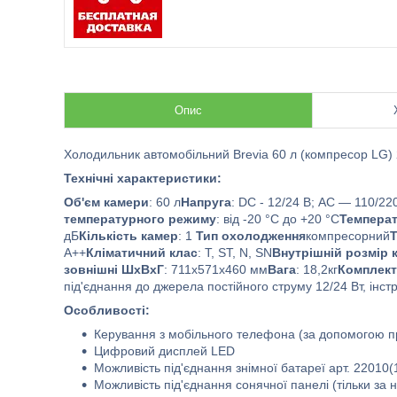
Опис
Холодильник автомобільний Brevia 60 л (компресор LG)
Технічні характеристики:
Об'єм камери
: 60 л
Напруга
: DC - 12/24 В; AC — 110/22
температурного режиму
: від -20 °C до +20 °C
Температ
дБ
Кількість камер
: 1
Тип охолодження
компресорний
Т
А++
Кліматичний клас
: T, ST, N, SN
Внутрішній розмір 
зовнішні ШхВхГ
: 711x571x460 мм
Вага
: 18,2кг
Комплект
під'єднання до джерела постійного струму 12/24 Вт, інстр
Особливості:
Керування з мобільного телефона (за допомогою п
Цифровий дисплей LED
Можливість під'єднання знімної батареї арт. 22010
Можливість під'єднання сонячної панелі (тільки за н