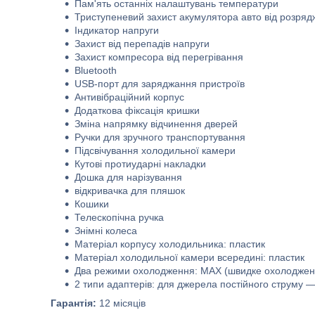
Пам'ять останніх налаштувань температури
Триступеневий захист акумулятора авто від розря
Індикатор напруги
Захист від перепадів напруги
Захист компресора від перегрівання
Bluetooth
USB-порт для заряджання пристроїв
Антивібраційний корпус
Додаткова фіксація кришки
Зміна напрямку відчинення дверей
Ручки для зручного транспортування
Підсвічування холодильної камери
Кутові протиударні накладки
Дошка для нарізування
відкривачка для пляшок
Кошики
Телескопічна ручка
Знімні колеса
Матеріал корпусу холодильника: пластик
Матеріал холодильної камери всередині: пластик
Два режими охолодження: MAX (швидке охолоджен
2 типи адаптерів: для джерела постійного струму —
Гарантія:
12 місяців