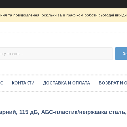
ня та повідомлення, оскільки за її графіком роботи сьогодні вихі
З
АС
КОНТАКТИ
ДОСТАВКА И ОПЛАТА
ВОЗВРАТ И 
арний, 115 дБ, АБС-пластик/неіржавка сталь,