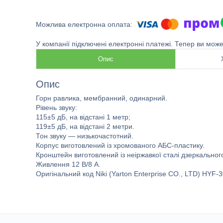
У компанії підключені електронні платежі. Тепер ви мож
Опис
Опис
Горн равлика, мембранний, одинарний.
Рівень звуку:
115±5 дБ, на відстані 1 метр;
119±5 дБ, на відстані 2 метри.
Тон звуку — низькочастотний.
Корпус виготовлений із хромованого АБС-пластику.
Кронштейн виготовлений із неіржавкої сталі дзеркальног
Живлення 12 В/8 А.
Оригінальний код Niki (Yarton Enterprise CO., LTD) HYF-3