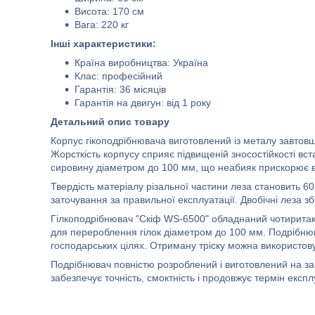
Висота: 170 см
Вага: 220 кг
Інші характеристики:
Країна виробництва: Україна
Клас: професійний
Гарантія: 36 місяців
Гарантія на двигун: від 1 року
Детальний опис товару
Корпус гікоподрібнювача виготовлений із металу завтовшки
Жорсткість корпусу сприяє підвищеній зносостійкості вс
сировину діаметром до 100 мм, що неабияк прискорює в
Твердість матеріалу різальної частини леза становить 60
заточування за правильної експлуатації. Двобічні леза з
Гілкоподрібнювач "Скіф WS-6500" обладнаний чотиритак
для перероблення гілок діаметром до 100 мм. Подрібнюва
господарських цілях. Отриману тріску можна використову
Подрібнювач повністю розроблений і виготовлений на зав
забезпечує точність, смоктність і продовжує термін експл