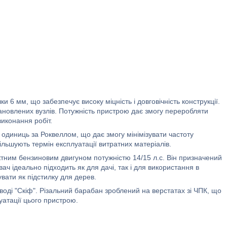
 6 мм, що забезпечує високу міцність і довговічність конструкції.
тановлених вузлів. Потужність пристрою дає змогу переробляти
иконання робіт.
 одиниць за Роквеллом, що дає змогу мінімізувати частоту
більшують термін експлуатації витратних матеріалів.
тним бензиновим двигуном потужністю 14/15 л.с. Він призначений
ч ідеально підходить як для дачі, так і для використання в
вати як підстилку для дерев.
оді "Скіф". Різальний барабан зроблений на верстатах зі ЧПК, що
уатації цього пристрою.