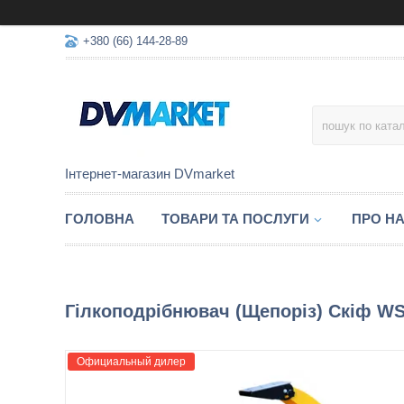
+380 (66) 144-28-89
Інтернет-магазин DVmarket
ГОЛОВНА
ТОВАРИ ТА ПОСЛУГИ
ПРО Н
Гілкоподрібнювач (Щепоріз) Скіф WS
Официальный дилер