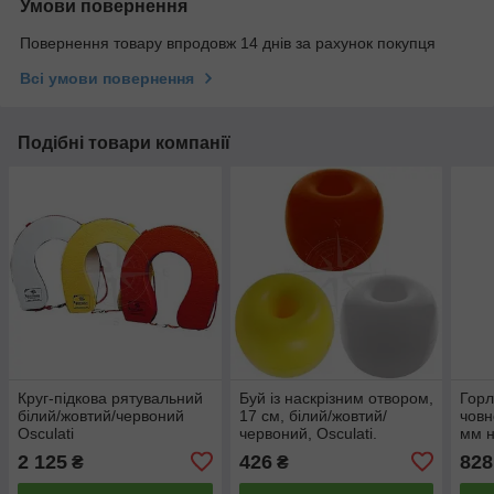
Умови повернення
Повернення товару впродовж 14 днів за рахунок покупця
Всі умови повернення
Подібні товари компанії
Круг-підкова рятувальний
Буй із наскрізним отвором,
Горл
білий/жовтий/червоний
17 см, білий/жовтий/
човн
Osculati
червоний, Osculati.
мм н
білі
2 125
426
828
₴
₴