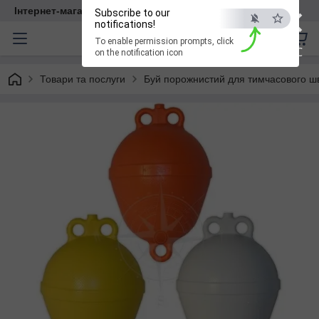
×
Інтернет-магазин DVmarket
Subscribe to our
notifications!
To enable permission prompts, click
ESC
on the notification icon
Товари та послуги
Буй порожнистий для тимчасового шва