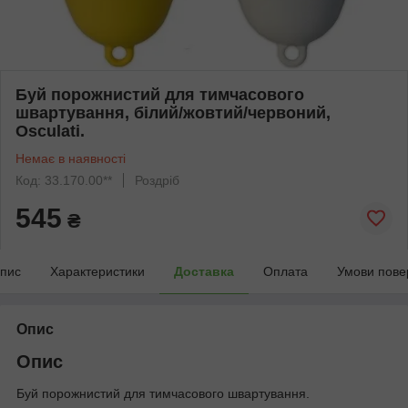
Буй порожнистий для тимчасового
швартування, білий/жовтий/червоний,
Osculati.
Немає в наявності
Код: 33.170.00**
Роздріб
545
₴
пис
Характеристики
Доставка
Оплата
Умови пове
Опис
Опис
Буй порожнистий для тимчасового швартування.