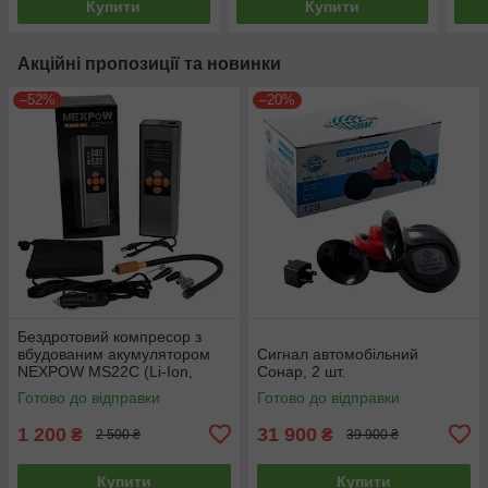
Купити
Купити
Акційні пропозиції та новинки
–52%
–20%
Бездротовий компресор з
вбудованим акумулятором
Сигнал автомобільний
NEXPOW MS22C (Li-Ion,
Сонар, 2 шт.
6000 mAh, 60W)
Готово до відправки
Готово до відправки
1 200
31 900
₴
₴
2 500 ₴
39 900 ₴
Купити
Купити