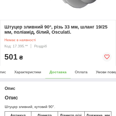
Штуцер зливний 90°, різь 33 мм, шланг 19/25
мм, поліамід, білий, Osculati.
Немає в наявності
Код: 17.395.**
Роздріб
501
₴
пис
Характеристики
Доставка
Оплата
Умови пове
Опис
Опис
Штуцер зливний, кутовий 90°.
Артикул
Діаметр
Діаметр різі,
Довжина, мм