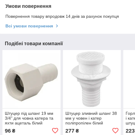
Умови повернення
Повернення товару впродовж 14 днів за рахунок покупця
Всі умови повернення
Подібні товари компанії
Штуцер під шланг 19 мм
Штуцер зливний шланг 38
Горл
3/4" для човна катера та
мм у човен і катер
і кат
яхти ацеталь білий
поліпропілен білий
шту
Attwood
Attwood
полі
96
277
223
₴
₴