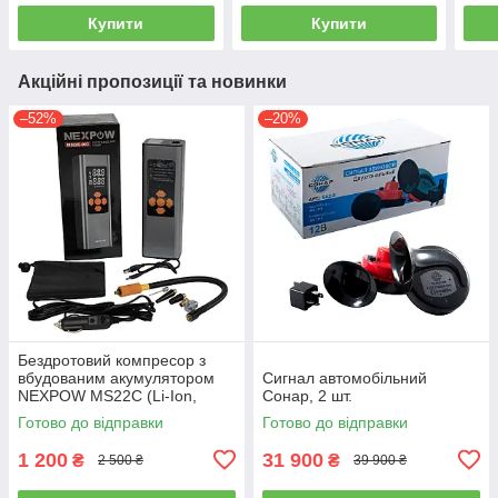
Купити
Купити
Акційні пропозиції та новинки
–52%
–20%
Бездротовий компресор з
вбудованим акумулятором
Сигнал автомобільний
NEXPOW MS22C (Li-Ion,
Сонар, 2 шт.
6000 mAh, 60W)
Готово до відправки
Готово до відправки
1 200
31 900
₴
₴
2 500 ₴
39 900 ₴