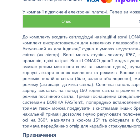
У компанії підключені електронні платежі. Тепер ви мож
Опис
До комплекту входить світлодіодні навігаційні вогні LO
комплект використовується для невеликих плавзасобів як 
Актуальний як для індикації судна в умовах недостатнь
світла (як ліхтар). Вогні мають ступінь захисту IP67, 
променів, цвілі та іржі. Вогні LONAKO даної моделі упр
вмикає режим миготіння вночі та вимикає вдень), пул
корпусі ліхтаря кнопок живлення та режимів. Кнопки 
режимів: постійне світло (біле, зелене або червоне), ми
режиму (активація датчика світла). Сонячна панель заря
заряду вистачає на понад 150 годин світла в режимі м
режимі постійного світла. Тримач оснащений спеціальн
системами BORIKA FASTen®, попередньо встановленими
тримач також можна поєднувати з системами інших бр
нахильний тримач дозволяє гнучко регулювати положен
осі на 360°, нахиляти з кроком 15° та фіксувати в б
тримача передбачено отвір для карабіна страхувального
Призначення