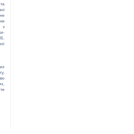
 та
ані
вне
ки
я з
ки-
85.
ної
них
гу,
иво
ях,
йте