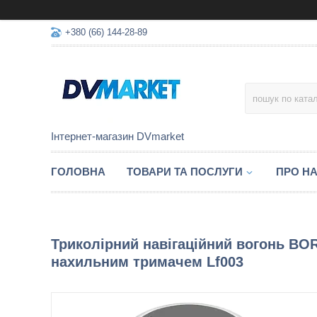
+380 (66) 144-28-89
Інтернет-магазин DVmarket
ГОЛОВНА
ТОВАРИ ТА ПОСЛУГИ
ПРО Н
Триколірний навігаційний вогонь BO
нахильним тримачем Lf003