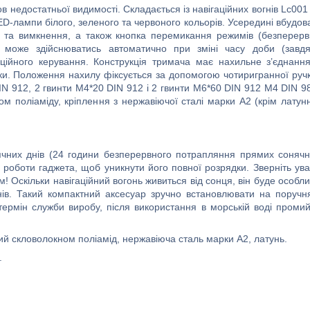
 недостатньої видимості. Складається із навігаційних вогнів Lc001
D-лампи білого, зеленого та червоного кольорів. Усередині вбудов
ння та вимкнення, а також кнопка перемикання режимів (безперер
и може здійснюватись автоматично при зміні часу доби (завдя
ційного керування. Конструкція тримача має нахильне з’єднанн
рки. Положення нахилу фіксується за допомогою чотиригранної руч
DIN 912, 2 гвинти M4*20 DIN 912 і 2 гвинти M6*60 DIN 912 M4 DIN 9
ом поліаміду, кріплення з нержавіючої сталі марки А2 (крім латун
ячних днів (24 години безперервного потрапляння прямих соняч
роботи гаджета, щоб уникнути його повної розрядки. Зверніть ува
 Оскільки навігаційний вогонь живиться від сонця, він буде особл
нів. Такий компактний аксесуар зручно встановлювати на поручн
термін служби виробу, після використання в морській воді проми
й скловолокном поліамід, нержавіюча сталь марки А2, латунь.
.