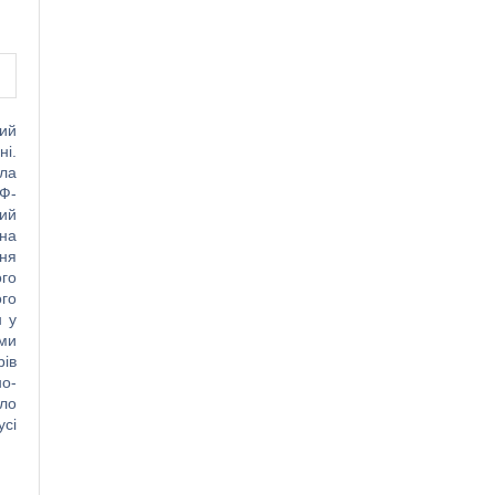
кий
ні.
ела
УФ-
кий
 на
ння
ого
ого
н у
ими
рів
но-
оло
усі