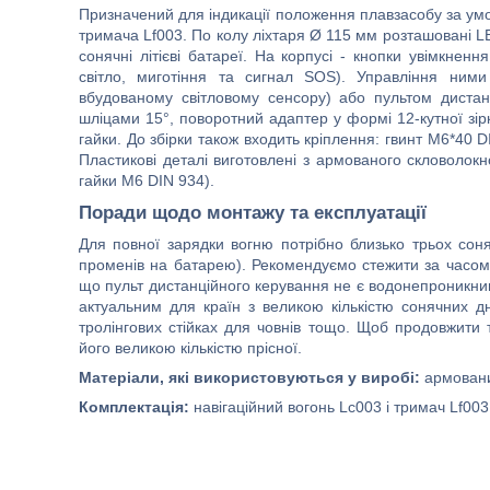
Призначений для індикації положення плавзасобу за умов
тримача Lf003. По колу ліхтаря Ø 115 мм розташовані LE
сонячні літієві батареї. На корпусі - кнопки увімкне
світло, миготіння та сигнал SOS). Управління ним
вбудованому світловому сенсору) або пультом дистан
шліцами 15°, поворотний адаптер у формі 12-кутної зі
гайки. До збірки також входить кріплення: гвинт M6*40 
Пластикові деталі виготовлені з армованого скловолокн
гайки M6 DIN 934).
Поради щодо монтажу та експлуатації
Для повної зарядки вогню потрібно близько трьох сон
променів на батарею). Рекомендуємо стежити за часом 
що пульт дистанційного керування не є водонепроникним!
актуальним для країн з великою кількістю сонячних д
тролінгових стійках для човнів тощо. Щоб продовжити 
його великою кількістю прісної.
Матеріали, які використовуються у виробі:
армовани
Комплектація:
навігаційний вогонь Lc003 і тримач Lf003