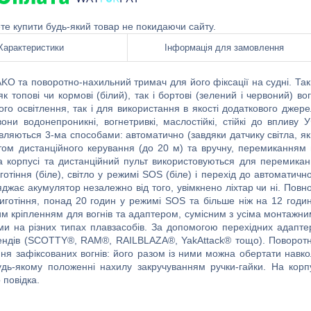
ете купити будь-який товар не покидаючи сайту.
Характеристики
Інформація для замовлення
NAKO та поворотно-нахильний тримач для його фіксації на судні. Та
топові чи кормові (білий), так і бортові (зелений і червоний) вог
ого освітлення, так і для використання в якості додаткового джер
вони водонепроникні, вогнетривкі, маслостійкі, стійкі до впливу 
авляються 3-ма способами: автоматично (завдяки датчику світла, я
ьтом дистанційного керування (до 20 м) та вручну, перемиканням
на корпусі та дистанційний пульт використовуються для перемика
готіння (біле), світло у режимі SOS (біле) і перехід до автоматичн
джає акумулятор незалежно від того, увімкнено ліхтар чи ні. Повн
иготіння, понад 20 годин у режимі SOS та більше ніж на 12 годи
им кріпленням для вогнів та адаптером, сумісним з усіма монтажн
 на різних типах плавзасобів. За допомогою перехідних адапте
ендів (SCOTTY®, RAM®, RAILBLAZA®, YakAttack® тощо). Поворот
ня зафіксованих вогнів: його разом із ними можна обертати навк
удь-якому положенні нахилу закручуванням ручки-гайки. На корп
 повідка.