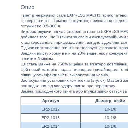
Опис
Гвинт із неіржавкої сталі EXPRESS MACH3, трилопатевої
Ця серія гвинтів, зі змінною втулкою, призначена як для п
потужністю 9.9-300 л.
Використовуючи під час створення гвинтів EXPRESS MACH
добилася того, що її гвинти за своїми експлуатаційними
класі керованість і пришвидшення, вигідно відрізняються 
Під час виготовлення гвинтів застосовується запатентов
Завдяки вмісту хрому в ній на 20% вище, ніж у конкуренті
великим блиском.
Ця сталь майже на 250% міцніша та вп'ятеро довговічніш
Цей новий матеріал надає інженерам і дизайнерам Turnin
підвищують ефективність використання човнів.
Застосування установних комплектів (втулок) MasterGua
пошкодження під час удару гвинта про перешкоду.
Заміна пошкодженого гвинта або втулки здійснюється за 
Артикул
Діаметр, дюйм
ER2-1012
10-1/8
ER2-1013
10-1/8
ER2-1014
10-1/8