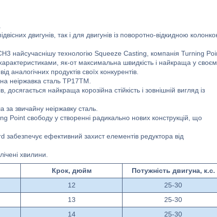
.
ідвісних двигунів, так і для двигунів із поворотно-відкидною колонко
3 найсучаснішу технологію Squeeze Casting, компанія Turning Poi
 характеристиками, як-от максимальна швидкість і найкраща у своє
від аналогічних продуктів своїх конкурентів.
ана неіржавка сталь TP17TM.
в, досягається найкраща корозійна стійкість і зовнішній вигляд із
а за звичайну неіржавку сталь.
g Point свободу у створенні радикально нових конструкцій, що
rd забезпечує ефективний захист елементів редуктора від
лічені хвилини.
Крок, дюйм
Потужність двигуна, к.с.
12
25-30
13
25-30
14
25-30