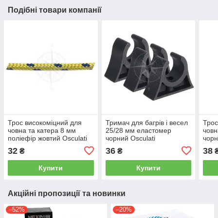
Подібні товари компанії
Трос високоміцний для
Тримач для багрів і весел
Трос
човна та катера 8 мм
25/28 мм еластомер
човн
поліефір жовтий Osculati
чорний Osculati
чорн
32
36
38
₴
₴
Купити
Купити
Акційні пропозиції та новинки
–52%
–20%