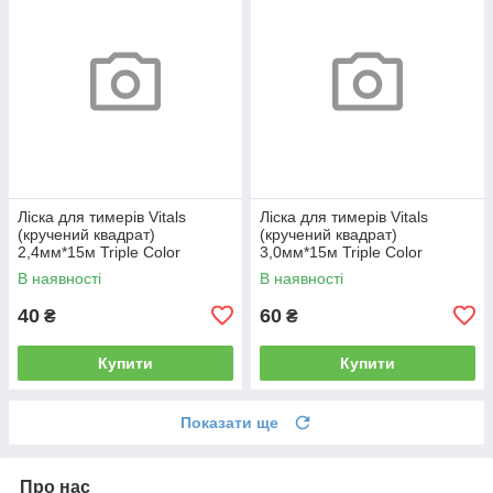
Ліска для тимерів Vitals
Ліска для тимерів Vitals
(кручений квадрат)
(кручений квадрат)
2,4мм*15м Triple Color
3,0мм*15м Triple Color
В наявності
В наявності
40
60
₴
₴
Купити
Купити
Показати ще
Про нас