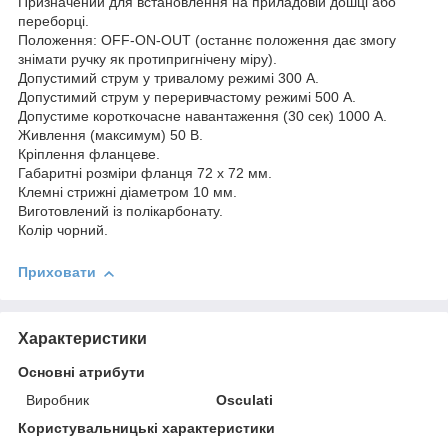
Призначений для встановлення на приладовій дошці або
переборці.
Положення: OFF-ON-OUT (останнє положення дає змогу
знімати ручку як протипригнічену міру).
Допустимий струм у тривалому режимі 300 А.
Допустимий струм у переривчастому режимі 500 А.
Допустиме короткочасне навантаження (30 сек) 1000 A.
Живлення (максимум) 50 В.
Кріплення фланцеве.
Габаритні розміри фланця 72 х 72 мм.
Клемні стрижні діаметром 10 мм.
Виготовлений із полікарбонату.
Колір чорний.
Приховати
Характеристики
Основні атрибути
Виробник
Osculati
Користувальницькі характеристики