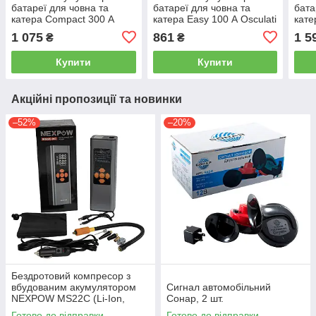
батареї для човна та
батареї для човна та
бата
катера Compact 300 А
катера Easy 100 А Osculati
кате
Osculati
Oscu
1 075
861
1 5
₴
₴
Купити
Купити
Акційні пропозиції та новинки
–52%
–20%
Бездротовий компресор з
вбудованим акумулятором
Сигнал автомобільний
NEXPOW MS22C (Li-Ion,
Сонар, 2 шт.
6000 mAh, 60W)
Готово до відправки
Готово до відправки