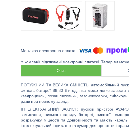
У компанії підключені електронні платежі. Тепер ви мож
Опис
ПОТУЖНИЙ ТА ВЕЛИКА ЄМНІСТЬ:
автомобільний пус
ємність батареї
88
,
80
Вт·год
, яка може легко завести 
квадроцикли, позашляховики, газонокосарки, снігоходи
разів при повному заряді.
ІНТЕЛЕКТУАЛЬНИЙ ЗАХИСТ:
пускові пристрої
AVAP
замикання, низьк
ого
заряд
у
батареї, висок
ої
темпера
розрахунку
міцн
ості
та довговічн
ості
т
а
мають
кабель
інтелектуальний
індикатор та зумер для
простоти і прав