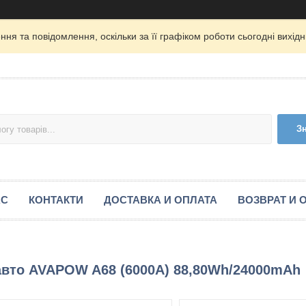
ня та повідомлення, оскільки за її графіком роботи сьогодні вихі
З
АС
КОНТАКТИ
ДОСТАВКА И ОПЛАТА
ВОЗВРАТ И 
 авто AVAPOW A68 (6000A) 88,80Wh/24000mAh