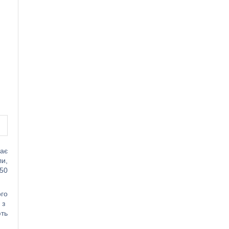
має
ли,
5
0
ого
з
ть