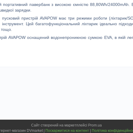
е й портативний
павербанк
з високою ємністю
88,80
Wh/
240
00mAh. 
видкої зарядки.
 пусковий пристрій AVAPOW має три режими роботи (ліхтарик/SO
 інструмент. Цей багатофункціональний ліхтарик ідеально підход
 тощо.
стрій AVAPOW
оснащений в
одонепроникн
ою
сумк
ою
EVA,
в якій
лег
Сайт створений на маркетплейсі
Prom.ua
Інтернет-магазин DVmarket |
Поскаржитися на контент
|
Політика конфіденційно