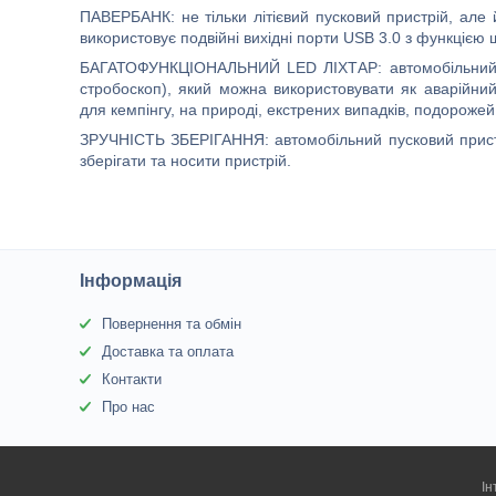
ПАВЕРБАНК
: не тільки літієвий пусковий пристрій, ал
використовує подвійні вихідні порти USB 3.0
з функцією ш
БАГАТОФУНКЦІОНАЛЬНИЙ
LED
ЛІХТАР
:
автомобільний
стробоскоп), який можна використовувати як аварійний
для кемпінгу, на природі, екстрених випадків, подорожей
ЗРУЧНІСТЬ ЗБЕРІГАННЯ:
автомобільний пусковий при
зберігати та носити
пристрій
.
Інформація
Повернення та обмін
Доставка та оплата
Контакти
Про нас