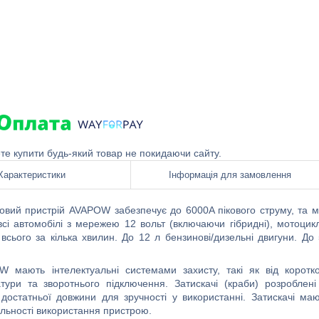
ете купити будь-який товар не покидаючи сайту.
Характеристики
Інформація для замовлення
ковий пристрій AVAPOW забезпечує до
6
000
A
пікового
струму,
та 
всі автомобілі
з мережею 12 вольт
(включаючи гібридні), мотоцик
 всього за кілька хвилин.
Д
о
12
л
бензинові/
дизельн
і
двигуни
. Д
о
OW
мають
інтелектуальн
і
системами захисту, так
і
як
від
коротк
тур
и
та зворотн
ього
підключення.
Затискачі (краби)
розроблен
і
 достатньої довжини
для
зручн
ості
у використанні.
Затискачі
ма
ю
ильності використання пристрою.