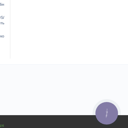
Він
S/
ить
ко
КНОПКА
ЗВ'ЯЗКУ
сті